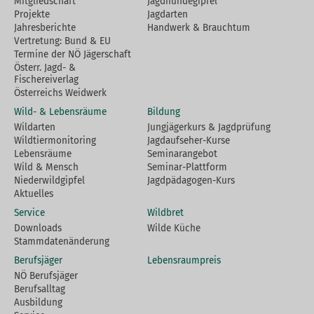
Mitgliedschaft
Jagdhundegipfel
Projekte
Jagdarten
Jahresberichte
Handwerk & Brauchtum
Vertretung: Bund & EU
Termine der NÖ Jägerschaft
Österr. Jagd- &
Fischereiverlag
Österreichs Weidwerk
Wild- & Lebensräume
Bildung
Wildarten
Jungjägerkurs & Jagdprüfung
Wildtiermonitoring
Jagdaufseher-Kurse
Lebensräume
Seminarangebot
Wild & Mensch
Seminar-Plattform
Niederwildgipfel
Jagdpädagogen-Kurs
Aktuelles
Service
Wildbret
Downloads
Wilde Küche
Stammdatenänderung
Berufsjäger
Lebensraumpreis
NÖ Berufsjäger
Berufsalltag
Ausbildung