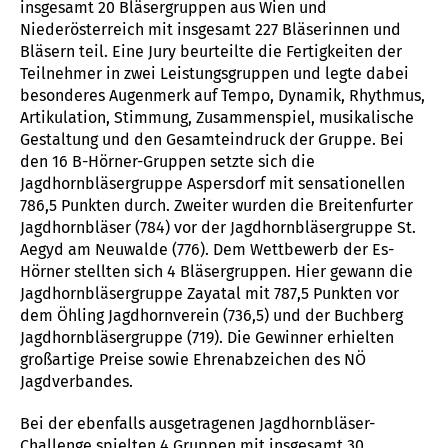
insgesamt 20 Bläsergruppen aus Wien und
Niederösterreich mit insgesamt 227 Bläserinnen und
Bläsern teil. Eine Jury beurteilte die Fertigkeiten der
Teilnehmer in zwei Leistungsgruppen und legte dabei
besonderes Augenmerk auf Tempo, Dynamik, Rhythmus,
Artikulation, Stimmung, Zusammenspiel, musikalische
Gestaltung und den Gesamteindruck der Gruppe. Bei
den 16 B-Hörner-Gruppen setzte sich die
Jagdhornbläsergruppe Aspersdorf mit sensationellen
786,5 Punkten durch. Zweiter wurden die Breitenfurter
Jagdhornbläser (784) vor der Jagdhornbläsergruppe St.
Aegyd am Neuwalde (776). Dem Wettbewerb der Es-
Hörner stellten sich 4 Bläsergruppen. Hier gewann die
Jagdhornbläsergruppe Zayatal mit 787,5 Punkten vor
dem Öhling Jagdhornverein (736,5) und der Buchberg
Jagdhornbläsergruppe (719). Die Gewinner erhielten
großartige Preise sowie Ehrenabzeichen des NÖ
Jagdverbandes.
Bei der ebenfalls ausgetragenen Jagdhornbläser-
Challenge spielten 4 Gruppen mit insgesamt 30