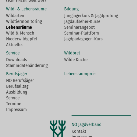
Österreichs Weidwerk
Wild- & Lebensräume
Bildung
Wildarten
Jungjägerkurs & Jagdprüfung
Wildtiermonitoring
Jagdaufseher-Kurse
Lebensräume
Seminarangebot
Wild & Mensch
Seminar-Plattform
Niederwildgipfel
Jagdpädagogen-Kurs
Aktuelles
Service
Wildbret
Downloads
Wilde Küche
Stammdatenänderung
Berufsjäger
Lebensraumpreis
NÖ Berufsjäger
Berufsalltag
Ausbildung
Service
Termine
Impressum
NÖ Jagdverband
Kontakt