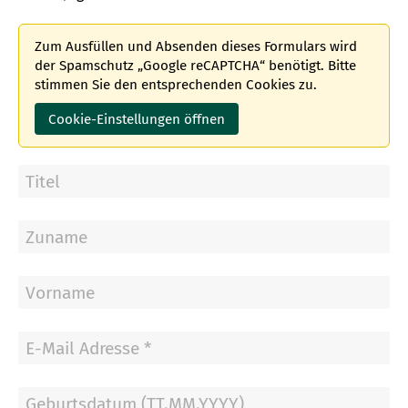
Zum Ausfüllen und Absenden dieses Formulars wird
der Spamschutz „Google reCAPTCHA“ benötigt. Bitte
stimmen Sie den entsprechenden Cookies zu.
Cookie-Einstellungen öffnen
Titel
Zuname
Vorname
E-
Mail
Adresse
Geburtsdatum
*