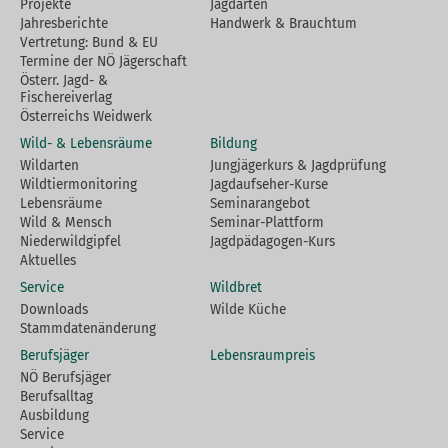
Projekte
Jagdarten
Jahresberichte
Handwerk & Brauchtum
Vertretung: Bund & EU
Termine der NÖ Jägerschaft
Österr. Jagd- &
Fischereiverlag
Österreichs Weidwerk
Wild- & Lebensräume
Bildung
Wildarten
Jungjägerkurs & Jagdprüfung
Wildtiermonitoring
Jagdaufseher-Kurse
Lebensräume
Seminarangebot
Wild & Mensch
Seminar-Plattform
Niederwildgipfel
Jagdpädagogen-Kurs
Aktuelles
Service
Wildbret
Downloads
Wilde Küche
Stammdatenänderung
Berufsjäger
Lebensraumpreis
NÖ Berufsjäger
Berufsalltag
Ausbildung
Service