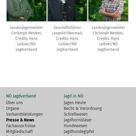
Landesjägermeister
Geschäftsführer
Landesjägermeister
Christoph Metzker,
Leopold Obermair,
Christoph Metzker,
Credits: Hans
Credits: Hans
Credits: Hans
Leitner/NÖ
Leitner/NÖ
Leitner/NÖ
Jagdverband
Jagdverband
Jagdverband
NÖ Jagdverband
Jagd in NÖ
Über uns
Jagen Heute
Organe
Recht & Verordnung
Verbandsleistungen
Schießwesen
Presse & News
Jagdhornbläser
Fachausschüsse
Hundewesen
Mitgliedschaft
Jagdhundegipfel