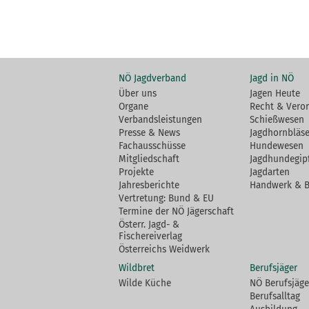
NÖ Jagdverband
Jagd in NÖ
Über uns
Jagen Heute
Organe
Recht & Vero
Verbandsleistungen
Schießwesen
Presse & News
Jagdhornbläse
Fachausschüsse
Hundewesen
Mitgliedschaft
Jagdhundegip
Projekte
Jagdarten
Jahresberichte
Handwerk & 
Vertretung: Bund & EU
Termine der NÖ Jägerschaft
Österr. Jagd- &
Fischereiverlag
Österreichs Weidwerk
Wildbret
Berufsjäger
Wilde Küche
NÖ Berufsjäge
Berufsalltag