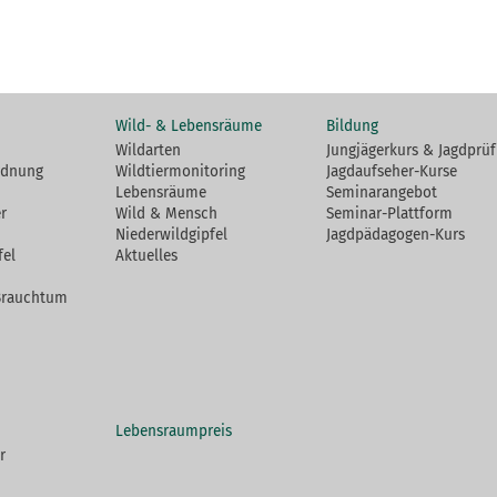
Wild- & Lebensräume
Bildung
Wildarten
Jungjägerkurs & Jagdprü
rdnung
Wildtiermonitoring
Jagdaufseher-Kurse
Lebensräume
Seminarangebot
r
Wild & Mensch
Seminar-Plattform
Niederwildgipfel
Jagdpädagogen-Kurs
fel
Aktuelles
Brauchtum
Lebensraumpreis
r