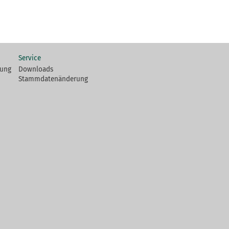
Service
fung
Downloads
Stammdatenänderung