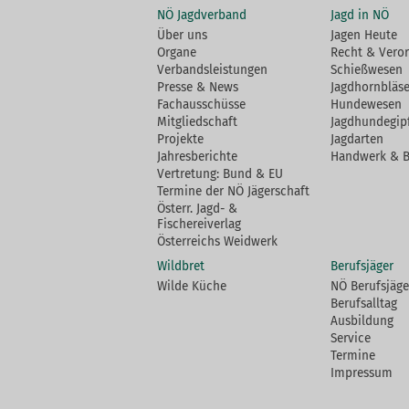
NÖ Jagdverband
Jagd in NÖ
Über uns
Jagen Heute
Organe
Recht & Vero
Verbandsleistungen
Schießwesen
Presse & News
Jagdhornbläse
Fachausschüsse
Hundewesen
Mitgliedschaft
Jagdhundegip
Projekte
Jagdarten
Jahresberichte
Handwerk & 
Vertretung: Bund & EU
Termine der NÖ Jägerschaft
Österr. Jagd- &
Fischereiverlag
Österreichs Weidwerk
Wildbret
Berufsjäger
Wilde Küche
NÖ Berufsjäge
Berufsalltag
Ausbildung
Service
Termine
Impressum