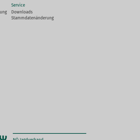
Service
fung
Downloads
Stammdatenänderung
NÖ Jagdverband