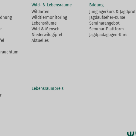
Wild- & Lebensräume
Bildung
Wildarten
Jungjägerkurs & Jagdprü
rdnung
Wildtiermonitoring
Jagdaufseher-Kurse
Lebensräume
Seminarangebot
r
Wild & Mensch
Seminar-Plattform
Niederwildgipfel
Jagdpädagogen-Kurs
fel
Aktuelles
Brauchtum
Lebensraumpreis
r