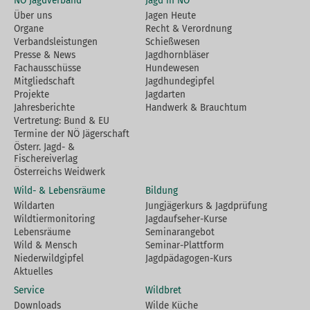
NÖ Jagdverband
Jagd in NÖ
Über uns
Jagen Heute
Organe
Recht & Verordnung
Verbandsleistungen
Schießwesen
Presse & News
Jagdhornbläser
Fachausschüsse
Hundewesen
Mitgliedschaft
Jagdhundegipfel
Projekte
Jagdarten
Jahresberichte
Handwerk & Brauchtum
Vertretung: Bund & EU
Termine der NÖ Jägerschaft
Österr. Jagd- &
Fischereiverlag
Österreichs Weidwerk
Wild- & Lebensräume
Bildung
Wildarten
Jungjägerkurs & Jagdprüfung
Wildtiermonitoring
Jagdaufseher-Kurse
Lebensräume
Seminarangebot
Wild & Mensch
Seminar-Plattform
Niederwildgipfel
Jagdpädagogen-Kurs
Aktuelles
Service
Wildbret
Downloads
Wilde Küche