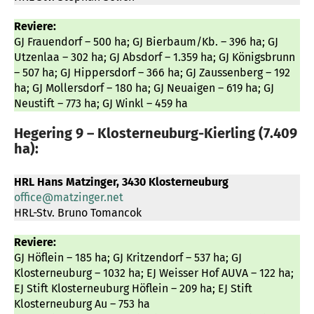
Reviere:
GJ Frauendorf – 500 ha; GJ Bierbaum/Kb. – 396 ha; GJ
Utzenlaa – 302 ha; GJ Absdorf – 1.359 ha; GJ Königsbrunn
– 507 ha; GJ Hippersdorf – 366 ha; GJ Zaussenberg – 192
ha; GJ Mollersdorf – 180 ha; GJ Neuaigen – 619 ha; GJ
Neustift – 773 ha; GJ Winkl – 459 ha
Hegering 9 – Klosterneuburg-Kierling (7.409
ha):
HRL
Hans Matzinger, 3430 Klosterneuburg
office@matzinger.net
HRL-Stv. Bruno Tomancok
Reviere:
GJ Höflein – 185 ha; GJ Kritzendorf – 537 ha; GJ
Klosterneuburg – 1032 ha; EJ Weisser Hof AUVA – 122 ha;
EJ Stift Klosterneuburg Höflein – 209 ha; EJ Stift
Klosterneuburg Au – 753 ha