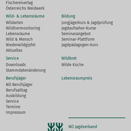
Fischereiverlag
Österreichs Weidwerk
Wild- & Lebensräume
Bildung
Wildarten
Jungjägerkurs & Jagdprüfung
Wildtiermonitoring
Jagdaufseher-Kurse
Lebensräume
Seminarangebot
Wild & Mensch
Seminar-Plattform
Niederwildgipfel
Jagdpädagogen-Kurs
Aktuelles
Service
Wildbret
Downloads
Wilde Küche
Stammdatenänderung
Berufsjäger
Lebensraumpreis
NÖ Berufsjäger
Berufsalltag
Ausbildung
Service
Termine
Impressum
NÖ Jagdverband