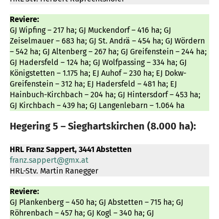
Reviere:
GJ Wipfing – 217 ha; GJ Muckendorf – 416 ha; GJ
Zeiselmauer – 683 ha; GJ St. Andrä – 454 ha; GJ Wördern
– 542 ha; GJ Altenberg – 267 ha; GJ Greifenstein – 244 ha;
GJ Hadersfeld – 124 ha; GJ Wolfpassing – 334 ha; GJ
Königstetten – 1.175 ha; EJ Auhof – 230 ha; EJ Dokw-
Greifenstein – 312 ha; EJ Hadersfeld – 481 ha; EJ
Hainbuch-Kirchbach – 204 ha; GJ Hintersdorf – 453 ha;
GJ Kirchbach – 439 ha; GJ Langenlebarn – 1.064 ha
Hegering 5 – Sieghartskirchen (8.000 ha):
HRL Franz Sappert, 3441 Abstetten
franz.sappert@gmx.at
HRL-Stv. Martin Ranegger
Reviere:
GJ Plankenberg – 450 ha; GJ Abstetten – 715 ha; GJ
Röhrenbach – 457 ha; GJ Kogl – 340 ha; GJ