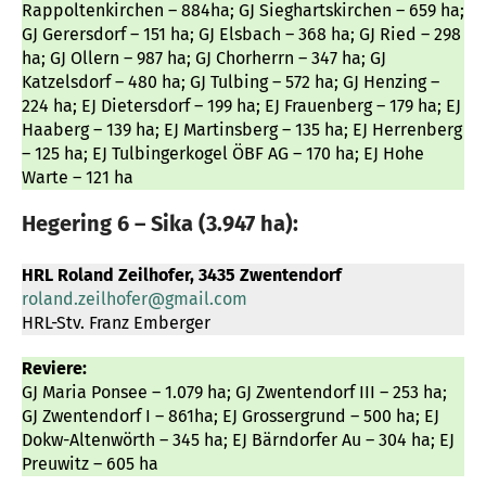
Rappoltenkirchen – 884ha; GJ Sieghartskirchen – 659 ha;
GJ Gerersdorf – 151 ha; GJ Elsbach – 368 ha; GJ Ried – 298
ha; GJ Ollern – 987 ha; GJ Chorherrn – 347 ha; GJ
Katzelsdorf – 480 ha; GJ Tulbing – 572 ha; GJ Henzing –
224 ha; EJ Dietersdorf – 199 ha; EJ Frauenberg – 179 ha; EJ
Haaberg – 139 ha; EJ Martinsberg – 135 ha; EJ Herrenberg
– 125 ha; EJ Tulbingerkogel ÖBF AG – 170 ha; EJ Hohe
Warte – 121 ha
Hegering 6 – Sika (3.947 ha):
HRL Roland Zeilhofer, 3435 Zwentendorf
roland.zeilhofer@gmail.com
HRL-Stv. Franz Emberger
Reviere:
GJ Maria Ponsee – 1.079 ha; GJ Zwentendorf III – 253 ha;
GJ Zwentendorf I – 861ha; EJ Grossergrund – 500 ha; EJ
Dokw-Altenwörth – 345 ha; EJ Bärndorfer Au – 304 ha; EJ
Preuwitz – 605 ha