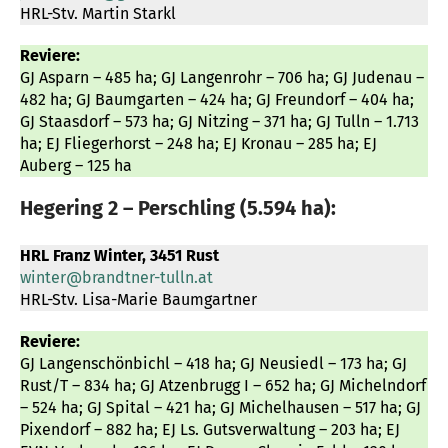
HRL-Stv. Martin Starkl
Reviere:
GJ Asparn – 485 ha; GJ Langenrohr – 706 ha; GJ Judenau –
482 ha; GJ Baumgarten – 424 ha; GJ Freundorf – 404 ha;
GJ Staasdorf – 573 ha; GJ Nitzing – 371 ha; GJ Tulln – 1.713
ha; EJ Fliegerhorst – 248 ha; EJ Kronau – 285 ha; EJ
Auberg – 125 ha
Hegering 2 – Perschling (5.594 ha):
HRL Franz Winter, 3451 Rust
winter@brandtner-tulln.at
HRL-Stv. Lisa-Marie Baumgartner
Reviere:
GJ Langenschönbichl – 418 ha; GJ Neusiedl – 173 ha; GJ
Rust/T – 834 ha; GJ Atzenbrugg I – 652 ha; GJ Michelndorf
– 524 ha; GJ Spital – 421 ha; GJ Michelhausen – 517 ha; GJ
Pixendorf – 882 ha; EJ Ls. Gutsverwaltung – 203 ha; EJ