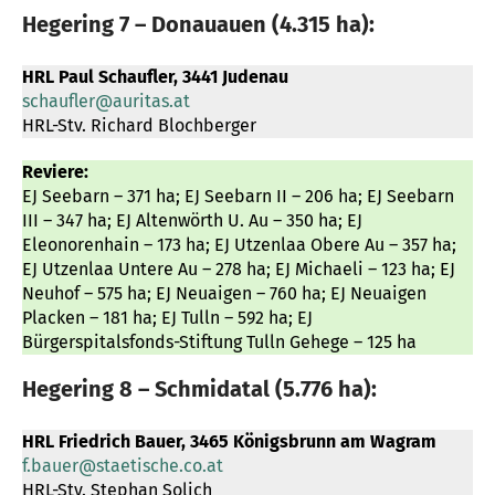
Hegering 7 – Donauauen (4.315 ha):
HRL Paul Schaufler, 3441 Judenau
schaufler@auritas.at
HRL-Stv. Richard Blochberger
Reviere:
EJ Seebarn – 371 ha; EJ Seebarn II – 206 ha; EJ Seebarn
III – 347 ha; EJ Altenwörth U. Au – 350 ha; EJ
Eleonorenhain – 173 ha; EJ Utzenlaa Obere Au – 357 ha;
EJ Utzenlaa Untere Au – 278 ha; EJ Michaeli – 123 ha; EJ
Neuhof – 575 ha; EJ Neuaigen – 760 ha; EJ Neuaigen
Placken – 181 ha; EJ Tulln – 592 ha; EJ
Bürgerspitalsfonds-Stiftung Tulln Gehege – 125 ha
Hegering 8 – Schmidatal (5.776 ha):
HRL Friedrich Bauer, 3465 Königsbrunn am Wagram
f.bauer@staetische.co.at
HRL-Stv. Stephan Solich