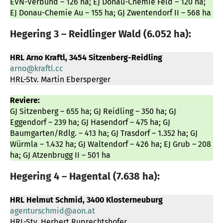
EVN-Verbund – 126 ha; EJ Donau-Chemie Feld – 120 ha;
EJ Donau-Chemie Au – 155 ha; GJ Zwentendorf II – 568 ha
Hegering 3 – Reidlinger Wald (6.052 ha):
HRL Arno Kraftl, 3454 Sitzenberg-Reidling
arno@kraftl.cc
HRL-Stv. Martin Ebersperger
Reviere:
GJ Sitzenberg – 655 ha; GJ Reidling – 350 ha; GJ
Eggendorf – 239 ha; GJ Hasendorf – 475 ha; GJ
Baumgarten/Rdlg. – 413 ha; GJ Trasdorf – 1.352 ha; GJ
Würmla – 1.432 ha; GJ Waltendorf – 426 ha; EJ Grub – 208
ha; GJ Atzenbrugg II – 501 ha
Hegering 4 – Hagental (7.638 ha):
HRL Helmut Schmid, 3400 Klosterneuburg
agenturschmid@aon.at
HRL-Stv. Herbert Ruprechtshofer