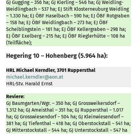
GJ Gugging – 356 ha; GJ Kierling – 546 ha; GJ Weidling-
Weidlingbach – 537 ha; EJ Stift Klosterneuburg Weidling
– 1.330 ha; EJ ÖBF Haselbach – 590 ha; EJ ÖBF Rotgraben
– 158 ha; EJ ÖBF Weidlingbach – 273 ha; EJ ÖBF
Scheiblingstein – 161 ha; EJ ÖBF Kellergraben – 298 ha;
EJ ÖBF Exelberg – 215 ha; EJ ÖBF Rieglerhütte – 108 ha
(Teilfläche);
Hegering 10 – Hohenberg (5.964 ha):
HRL Michael Kerndler, 3701 Ruppersthal
michael.kerndler@aon.at
HRL-Stv. Harald Ernst
Reviere:
GJ Baumgarten/Wgr. – 350 ha; GJ Grossweikersdorf –
1.312 ha; GJ Ameisthal – 351 ha; GJ Ruppersthal – 1.017
ha; GJ Grosswiesendorf – 504 ha; GJ Kleinwiesendorf –
381 ha; GJ Tiefenthal – 418 ha; GJ Oberstockstall – 541 ha;
GJ Mitterstockstall – 544 ha; GJ Unterstockstall – 547 ha