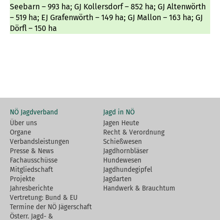
Seebarn – 993 ha; GJ Kollersdorf – 852 ha; GJ Altenwörth
– 519 ha; EJ Grafenwörth – 149 ha; GJ Mallon – 163 ha; GJ
Dörfl – 150 ha
NÖ Jagdverband
Jagd in NÖ
Über uns
Jagen Heute
Organe
Recht & Verordnung
Verbandsleistungen
Schießwesen
Presse & News
Jagdhornbläser
Fachausschüsse
Hundewesen
Mitgliedschaft
Jagdhundegipfel
Projekte
Jagdarten
Jahresberichte
Handwerk & Brauchtum
Vertretung: Bund & EU
Termine der NÖ Jägerschaft
Österr. Jagd- &