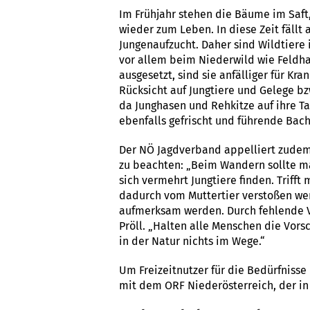
Im Frühjahr stehen die Bäume im Saf
wieder zum Leben. In diese Zeit fällt
Jungenaufzucht. Daher sind Wildtiere 
vor allem beim Niederwild wie Feldha
ausgesetzt, sind sie anfälliger für Kr
Rücksicht auf Jungtiere und Gelege bz
da Junghasen und Rehkitze auf ihre T
ebenfalls gefrischt und führende Bache
Der NÖ Jagdverband appelliert zudem,
zu beachten: „Beim Wandern sollte m
sich vermehrt Jungtiere finden. Trifft
dadurch vom Muttertier verstoßen werd
aufmerksam werden. Durch fehlende Ve
Pröll. „Halten alle Menschen die Vors
in der Natur nichts im Wege.“
Um Freizeitnutzer für die Bedürfnisse
mit dem ORF Niederösterreich, der in