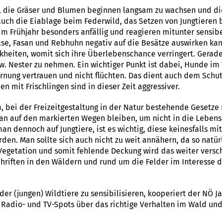
t, die Gräser und Blumen beginnen langsam zu wachsen und d
 auch die Eiablage beim Federwild, das Setzen von Jungtieren
im Frühjahr besonders anfällig und reagieren mitunter sensibel
se, Fasan und Rebhuhn negativ auf die Besätze auswirken kann
ankheiten, womit sich ihre Überlebenschance verringert. Gerade
w. Nester zu nehmen. Ein wichtiger Punkt ist dabei, Hunde im
arnung vertrauen und nicht flüchten. Das dient auch dem Schu
n mit Frischlingen sind in dieser Zeit aggressiver.
 bei der Freizeitgestaltung in der Natur bestehende Gesetze
an auf den markierten Wegen bleiben, um nicht in die Lebens
 man dennoch auf Jungtiere, ist es wichtig, diese keinesfalls 
en. Man sollte sich auch nicht zu weit annähern, da so natürl
getation und somit fehlende Deckung wird das weiter verschä
chriften in den Wäldern und rund um die Felder im Interesse de
 der (jungen) Wildtiere zu sensibilisieren, kooperiert der NÖ
 Radio- und TV-Spots über das richtige Verhalten im Wald und 