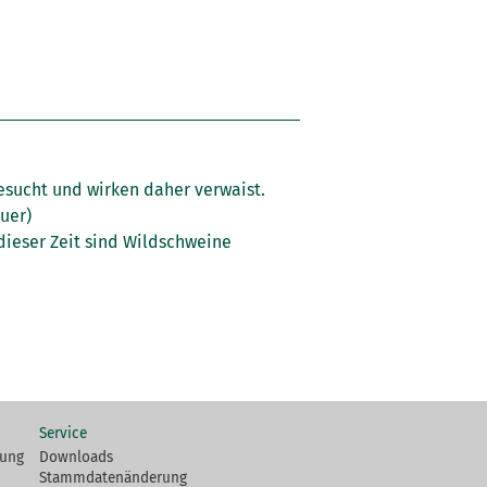
esucht und wirken daher verwaist.
euer)
dieser Zeit sind Wildschweine
Service
fung
Downloads
Stammdatenänderung