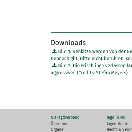
Downloads
Bild 1: Rehkitze werden von der G
Dennoch gilt: Bitte nicht berühren, so
Bild 2: Die Frischlinge verlassen 
aggressiver. (Credits: Stefan Meyers)
NÖ Jagdverband
Jagd in NÖ
Über uns
Jagen Heute
Organe
Recht & Vero