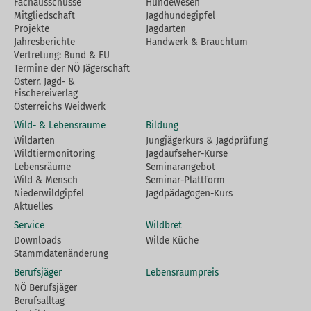
Fachausschüsse
Hundewesen
Mitgliedschaft
Jagdhundegipfel
Projekte
Jagdarten
Jahresberichte
Handwerk & Brauchtum
Vertretung: Bund & EU
Termine der NÖ Jägerschaft
Österr. Jagd- &
Fischereiverlag
Österreichs Weidwerk
Wild- & Lebensräume
Bildung
Wildarten
Jungjägerkurs & Jagdprüfung
Wildtiermonitoring
Jagdaufseher-Kurse
Lebensräume
Seminarangebot
Wild & Mensch
Seminar-Plattform
Niederwildgipfel
Jagdpädagogen-Kurs
Aktuelles
Service
Wildbret
Downloads
Wilde Küche
Stammdatenänderung
Berufsjäger
Lebensraumpreis
NÖ Berufsjäger
Berufsalltag