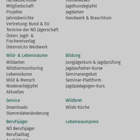
Fachausschüsse
Hundewesen
Mitgliedschaft
Jagdhundegipfel
Projekte
Jagdarten
Jahresberichte
Handwerk & Brauchtum
Vertretung: Bund & EU
Termine der NÖ Jägerschaft
Österr. Jagd- &
Fischereiverlag
Österreichs Weidwerk
Wild- & Lebensräume
Bildung
Wildarten
Jungjägerkurs & Jagdprüfung
Wildtiermonitoring
Jagdaufseher-Kurse
Lebensräume
Seminarangebot
Wild & Mensch
Seminar-Plattform
Niederwildgipfel
Jagdpädagogen-Kurs
Aktuelles
Service
Wildbret
Downloads
Wilde Küche
Stammdatenänderung
Berufsjäger
Lebensraumpreis
NÖ Berufsjäger
Berufsalltag