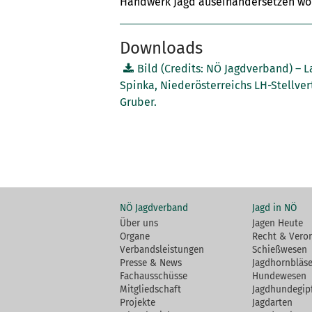
Handwerk Jagd auseinandersetzen wol
Downloads
Bild (Credits: NÖ Jagdverband) – La
Spinka, Niederösterreichs LH-Stellver
Gruber.
NÖ Jagdverband
Jagd in NÖ
Über uns
Jagen Heute
Organe
Recht & Vero
Verbandsleistungen
Schießwesen
Presse & News
Jagdhornbläse
Fachausschüsse
Hundewesen
Mitgliedschaft
Jagdhundegip
Projekte
Jagdarten