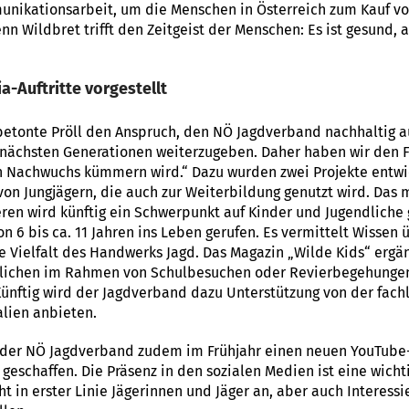
ikationsarbeit, um die Menschen in Österreich zum Kauf vo
nn Wildbret trifft den Zeitgeist der Menschen: Es ist gesund,
a-Auftritte vorgestellt
etonte Pröll den Anspruch, den NÖ Jagdverband nachhaltig auf
e nächsten Generationen weiterzugeben. Daher haben wir den 
n Nachwuchs kümmern wird.“ Dazu wurden zwei Projekte entwi
von Jungjägern, die auch zur Weiterbildung genutzt wird. Das
n wird künftig ein Schwerpunkt auf Kinder und Jugendliche ge
on 6 bis ca. 11 Jahren ins Leben gerufen. Es vermittelt Wissen
e Vielfalt des Handwerks Jagd. Das Magazin „Wilde Kids“ ergä
lichen im Rahmen von Schulbesuchen oder Revierbegehungen
 Künftig wird der Jagdverband dazu Unterstützung von der fachl
lien anbieten.
der NÖ Jagdverband zudem im Frühjahr einen neuen YouTube-
schaffen. Die Präsenz in den sozialen Medien ist eine wicht
 in erster Linie Jägerinnen und Jäger an, aber auch Interessie