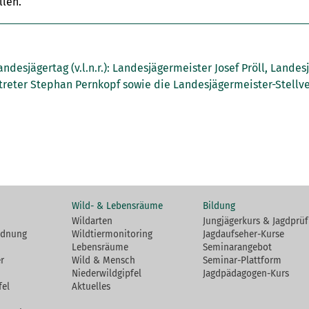
len.
ndesjägertag (v.l.n.r.): Landesjägermeister Josef Pröll, Lande
treter Stephan Pernkopf sowie die Landesjägermeister-Stellve
Wild- & Lebensräume
Bildung
Wildarten
Jungjägerkurs & Jagdprü
rdnung
Wildtiermonitoring
Jagdaufseher-Kurse
Lebensräume
Seminarangebot
r
Wild & Mensch
Seminar-Plattform
Niederwildgipfel
Jagdpädagogen-Kurs
fel
Aktuelles