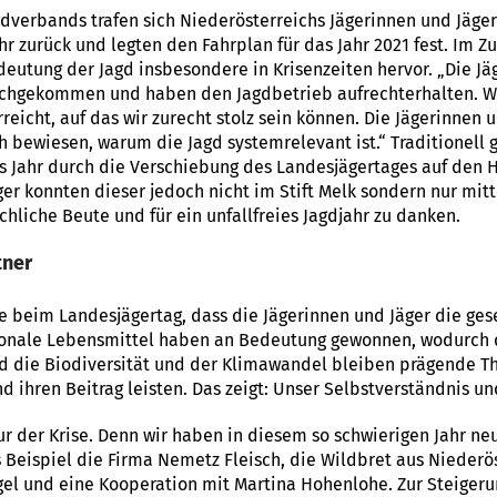
dverbands trafen sich Niederösterreichs Jägerinnen und Jäger
ahr zurück und legten den Fahrplan für das Jahr 2021 fest. Im
deutung der Jagd insbesondere in Krisenzeiten hervor. „Die Jäg
chgekommen und haben den Jagdbetrieb aufrechterhalten. Wi
rreicht, auf das wir zurecht stolz sein können. Die Jägerinnen
 bewiesen, warum die Jagd systemrelevant ist.“ Traditionell
s Jahr durch die Verschiebung des Landesjägertages auf den 
ger konnten dieser jedoch nicht im Stift Melk sondern nur mi
chliche Beute und für ein unfallfreies Jagdjahr zu danken.
tner
e beim Landesjägertag, dass die Jägerinnen und Jäger die ges
gionale Lebensmittel haben an Bedeutung gewonnen, wodurch d
nd die Biodiversität und der Klimawandel bleiben prägende Th
d ihren Beitrag leisten. Das zeigt: Unser Selbstverständnis un
eur der Krise. Denn wir haben in diesem so schwierigen Jahr ne
s Beispiel die Firma Nemetz Fleisch, die Wildbret aus Niederö
l und eine Kooperation mit Martina Hohenlohe. Zur Steigerun