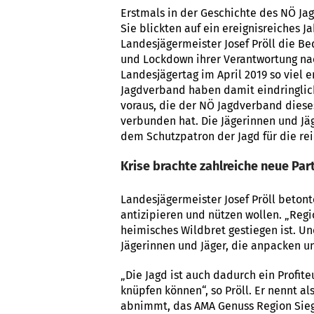
Erstmals in der Geschichte des NÖ Jag
Sie blickten auf ein ereignisreiches J
Landesjägermeister Josef Pröll die Be
und Lockdown ihrer Verantwortung na
Landesjägertag im April 2019 so viel e
Jagdverband haben damit eindringlich
voraus, die der NÖ Jagdverband diese
verbunden hat. Die Jägerinnen und Jä
dem Schutzpatron der Jagd für die rei
Krise brachte zahlreiche neue Par
Landesjägermeister Josef Pröll betont
antizipieren und nützen wollen. „Re
heimisches Wildbret gestiegen ist. U
Jägerinnen und Jäger, die anpacken un
„Die Jagd ist auch dadurch ein Profit
knüpfen können“, so Pröll. Er nennt al
abnimmt, das AMA Genuss Region Siege