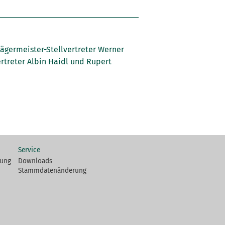
sjägermeister-Stellvertreter Werner
rtreter Albin Haidl und Rupert
Service
fung
Downloads
Stammdatenänderung