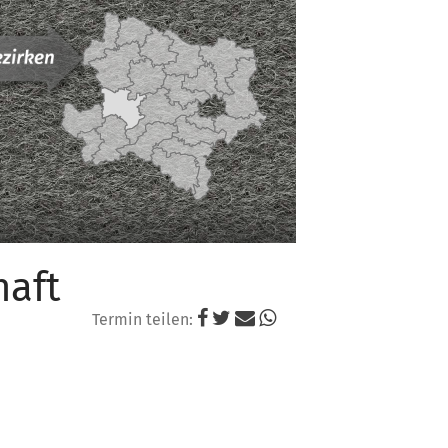
Niederösterreichi
Landesjagdverba
haft
Termin teilen: