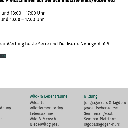
es Preisschießen auf der Schießstätte Melk/Rosenfeld
 und 13:00 – 17:00 Uhr
 und 13:00 – 17:00 Uhr
bar Wertung beste Serie und Deckserie Nenngeld: € 8
aden
Wild- & Lebensräume
Bildung
Wildarten
Jungjägerkurs & Jagdprü
rdnung
Wildtiermonitoring
Jagdaufseher-Kurse
Lebensräume
Seminarangebot
r
Wild & Mensch
Seminar-Plattform
Niederwildgipfel
Jagdpädagogen-Kurs