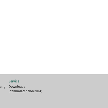
Service
fung
Downloads
Stammdatenänderung