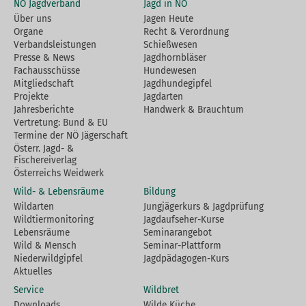
NÖ Jagdverband
Jagd in NÖ
Über uns
Jagen Heute
Organe
Recht & Verordnung
Verbandsleistungen
Schießwesen
Presse & News
Jagdhornbläser
Fachausschüsse
Hundewesen
Mitgliedschaft
Jagdhundegipfel
Projekte
Jagdarten
Jahresberichte
Handwerk & Brauchtum
Vertretung: Bund & EU
Termine der NÖ Jägerschaft
Österr. Jagd- &
Fischereiverlag
Österreichs Weidwerk
Wild- & Lebensräume
Bildung
Wildarten
Jungjägerkurs & Jagdprüfung
Wildtiermonitoring
Jagdaufseher-Kurse
Lebensräume
Seminarangebot
Wild & Mensch
Seminar-Plattform
Niederwildgipfel
Jagdpädagogen-Kurs
Aktuelles
Service
Wildbret
Downloads
Wilde Küche