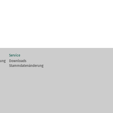
Service
fung
Downloads
Stammdatenänderung