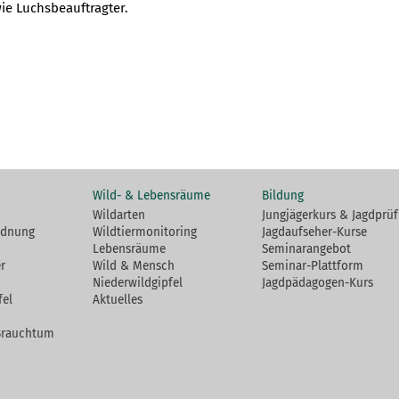
e Luchsbeauftragter.
Wild- & Lebensräume
Bildung
Wildarten
Jungjägerkurs & Jagdprü
rdnung
Wildtiermonitoring
Jagdaufseher-Kurse
Lebensräume
Seminarangebot
r
Wild & Mensch
Seminar-Plattform
Niederwildgipfel
Jagdpädagogen-Kurs
fel
Aktuelles
Brauchtum