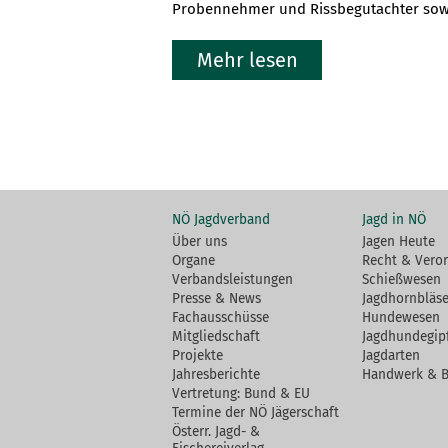
Probennehmer und Rissbegutachter sowi
Mehr lesen
NÖ Jagdverband
Jagd in NÖ
Über uns
Jagen Heute
Organe
Recht & Vero
Verbandsleistungen
Schießwesen
Presse & News
Jagdhornbläse
Fachausschüsse
Hundewesen
Mitgliedschaft
Jagdhundegip
Projekte
Jagdarten
Jahresberichte
Handwerk & 
Vertretung: Bund & EU
Termine der NÖ Jägerschaft
Österr. Jagd- &