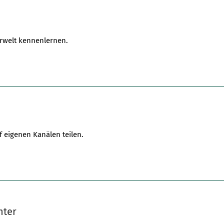
urwelt kennenlernen.
 eigenen Kanälen teilen.
hter