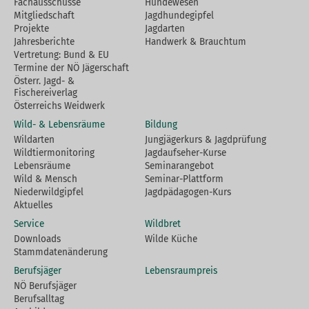
Fachausschüsse
Hundewesen
Mitgliedschaft
Jagdhundegipfel
Projekte
Jagdarten
Jahresberichte
Handwerk & Brauchtum
Vertretung: Bund & EU
Termine der NÖ Jägerschaft
Österr. Jagd- &
Fischereiverlag
Österreichs Weidwerk
Wild- & Lebensräume
Bildung
Wildarten
Jungjägerkurs & Jagdprüfung
Wildtiermonitoring
Jagdaufseher-Kurse
Lebensräume
Seminarangebot
Wild & Mensch
Seminar-Plattform
Niederwildgipfel
Jagdpädagogen-Kurs
Aktuelles
Service
Wildbret
Downloads
Wilde Küche
Stammdatenänderung
Berufsjäger
Lebensraumpreis
NÖ Berufsjäger
Berufsalltag