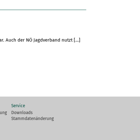
bar. Auch der NÖ Jagdverband nutzt […]
Service
fung
Downloads
Stammdatenänderung