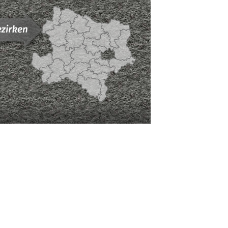
Niederösterreichi
Landesjagdverba