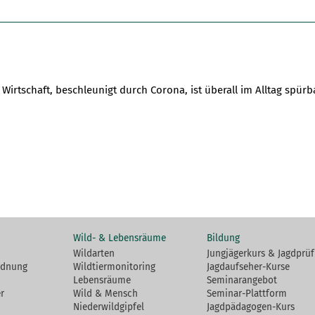
 Wirtschaft, beschleunigt durch Corona, ist überall im Alltag spür
Wild- & Lebensräume
Bildung
Wildarten
Jungjägerkurs & Jagdprü
rdnung
Wildtiermonitoring
Jagdaufseher-Kurse
Lebensräume
Seminarangebot
r
Wild & Mensch
Seminar-Plattform
Niederwildgipfel
Jagdpädagogen-Kurs