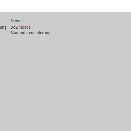
Service
fung
Downloads
Stammdatenänderung