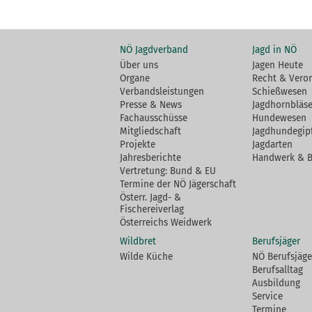
NÖ Jagdverband
Jagd in NÖ
Über uns
Jagen Heute
Organe
Recht & Vero
Verbandsleistungen
Schießwesen
Presse & News
Jagdhornbläse
Fachausschüsse
Hundewesen
Mitgliedschaft
Jagdhundegip
Projekte
Jagdarten
Jahresberichte
Handwerk & 
Vertretung: Bund & EU
Termine der NÖ Jägerschaft
Österr. Jagd- &
Fischereiverlag
Österreichs Weidwerk
Wildbret
Berufsjäger
Wilde Küche
NÖ Berufsjäge
Berufsalltag
Ausbildung
Service
Termine