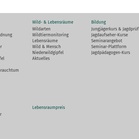
Wild- & Lebensräume
Bildung
Wildarten
Jungjägerkurs & Jagdprü
rdnung
Wildtiermonitoring
Jagdaufseher-Kurse
Lebensräume
Seminarangebot
r
Wild & Mensch
Seminar-Plattform
Niederwildgipfel
Jagdpädagogen-Kurs
fel
Aktuelles
Brauchtum
Lebensraumpreis
r