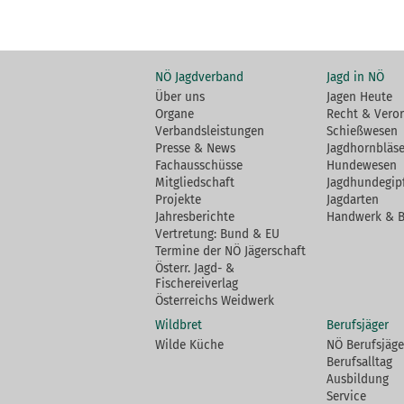
NÖ Jagdverband
Jagd in NÖ
Über uns
Jagen Heute
Organe
Recht & Vero
Verbandsleistungen
Schießwesen
Presse & News
Jagdhornbläse
Fachausschüsse
Hundewesen
Mitgliedschaft
Jagdhundegip
Projekte
Jagdarten
Jahresberichte
Handwerk & 
Vertretung: Bund & EU
Termine der NÖ Jägerschaft
Österr. Jagd- &
Fischereiverlag
Österreichs Weidwerk
Wildbret
Berufsjäger
Wilde Küche
NÖ Berufsjäge
Berufsalltag
Ausbildung
Service