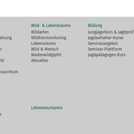
Wild- & Lebensräume
Bildung
Wildarten
Jungjägerkurs & Jagdprü
rdnung
Wildtiermonitoring
Jagdaufseher-Kurse
Lebensräume
Seminarangebot
r
Wild & Mensch
Seminar-Plattform
Niederwildgipfel
Jagdpädagogen-Kurs
fel
Aktuelles
Brauchtum
Lebensraumpreis
r