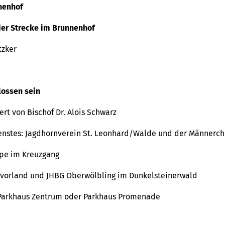
nenhof
er Strecke im Brunnenhof
tzker
lossen sein
ert von Bischof Dr. Alois Schwarz
ienstes: Jagdhornverein St. Leonhard/Walde und der Männerc
pe im Kreuzgang
nvorland und JHBG Oberwölbling im Dunkelsteinerwald
, Parkhaus Zentrum oder Parkhaus Promenade