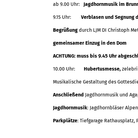
ab 9.00 Uhr:
Jagdhornmusik im Brun
9.15 Uhr:
Verblasen und Segnung d
Begrüßung
durch LJM DI Christoph Me
gemeinsamer Einzug in den Dom
ACHTUNG: muss bis 9.45 Uhr abgesch
10.00 Uhr:
Hubertusmesse,
zelebri
Musikalische Gestaltung des Gottesd
Anschließend
Jagdhornmusik und Aga
Jagdhornmusik
: Jagdhornbläser Alpe
Parkplätze
: Tiefgarage Rathausplatz