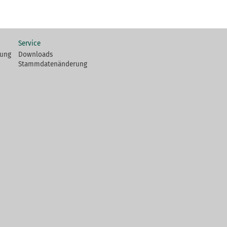
Service
fung
Downloads
Stammdatenänderung