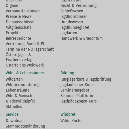
Über uns
Jagen Heute
Organe
Recht & Verordnung
Verbandsleistungen
Schießwesen
Presse & News
Jagdhornbläser
Fachausschüsse
Hundewesen
Mitgliedschaft
Jagdhundegipfel
Projekte
Jagdarten
Jahresberichte
Handwerk & Brauchtum
Vertretung: Bund & EU
Termine der NÖ Jägerschaft
Österr. Jagd- &
Fischereiverlag
Österreichs Weidwerk
Wild- & Lebensräume
Bildung
Wildarten
Jungjägerkurs & Jagdprüfung
Wildtiermonitoring
Jagdaufseher-Kurse
Lebensräume
Seminarangebot
Wild & Mensch
Seminar-Plattform
Niederwildgipfel
Jagdpädagogen-Kurs
Aktuelles
Service
Wildbret
Downloads
Wilde Küche
Stammdatenänderung