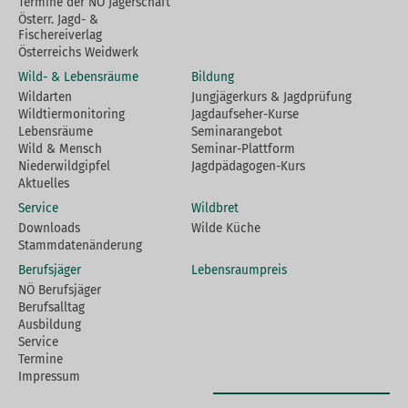
Termine der NÖ Jägerschaft
Österr. Jagd- &
Fischereiverlag
Österreichs Weidwerk
Wild- & Lebensräume
Bildung
Wildarten
Jungjägerkurs & Jagdprüfung
Wildtiermonitoring
Jagdaufseher-Kurse
Lebensräume
Seminarangebot
Wild & Mensch
Seminar-Plattform
Niederwildgipfel
Jagdpädagogen-Kurs
Aktuelles
Service
Wildbret
Downloads
Wilde Küche
Stammdatenänderung
Berufsjäger
Lebensraumpreis
NÖ Berufsjäger
Berufsalltag
Ausbildung
Service
Termine
Impressum