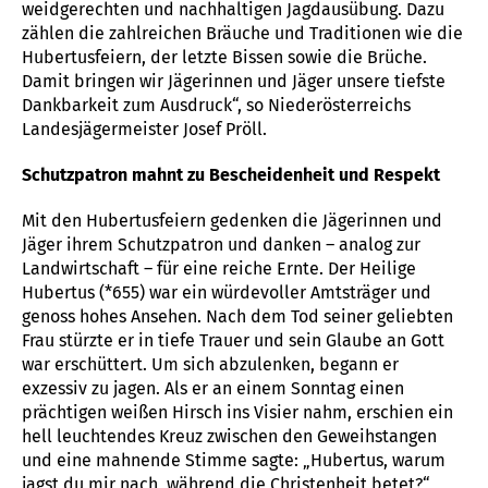
weidgerechten und nachhaltigen Jagdausübung. Dazu
zählen die zahlreichen Bräuche und Traditionen wie die
Hubertusfeiern, der letzte Bissen sowie die Brüche.
Damit bringen wir Jägerinnen und Jäger unsere tiefste
Dankbarkeit zum Ausdruck“, so Niederösterreichs
Landesjägermeister Josef Pröll.
Schutzpatron mahnt zu Bescheidenheit und Respekt
Mit den Hubertusfeiern gedenken die Jägerinnen und
Jäger ihrem Schutzpatron und danken – analog zur
Landwirtschaft ­– für eine reiche Ernte. Der Heilige
Hubertus (*655) war ein würdevoller Amtsträger und
genoss hohes Ansehen. Nach dem Tod seiner geliebten
Frau stürzte er in tiefe Trauer und sein Glaube an Gott
war erschüttert. Um sich abzulenken, begann er
exzessiv zu jagen. Als er an einem Sonntag einen
prächtigen weißen Hirsch ins Visier nahm, erschien ein
hell leuchtendes Kreuz zwischen den Geweihstangen
und eine mahnende Stimme sagte: „Hubertus, warum
jagst du mir nach, während die Christenheit betet?“