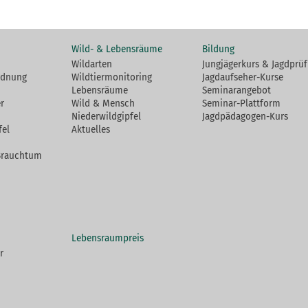
Wild- & Lebensräume
Bildung
Wildarten
Jungjägerkurs & Jagdprü
rdnung
Wildtiermonitoring
Jagdaufseher-Kurse
Lebensräume
Seminarangebot
r
Wild & Mensch
Seminar-Plattform
Niederwildgipfel
Jagdpädagogen-Kurs
fel
Aktuelles
Brauchtum
Lebensraumpreis
r