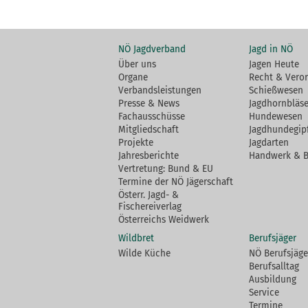
NÖ Jagdverband
Jagd in NÖ
Über uns
Jagen Heute
Organe
Recht & Vero
Verbandsleistungen
Schießwesen
Presse & News
Jagdhornbläse
Fachausschüsse
Hundewesen
Mitgliedschaft
Jagdhundegip
Projekte
Jagdarten
Jahresberichte
Handwerk & 
Vertretung: Bund & EU
Termine der NÖ Jägerschaft
Österr. Jagd- &
Fischereiverlag
Österreichs Weidwerk
Wildbret
Berufsjäger
Wilde Küche
NÖ Berufsjäge
Berufsalltag
Ausbildung
Service
Termine