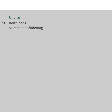
Service
fung
Downloads
Stammdatenänderung