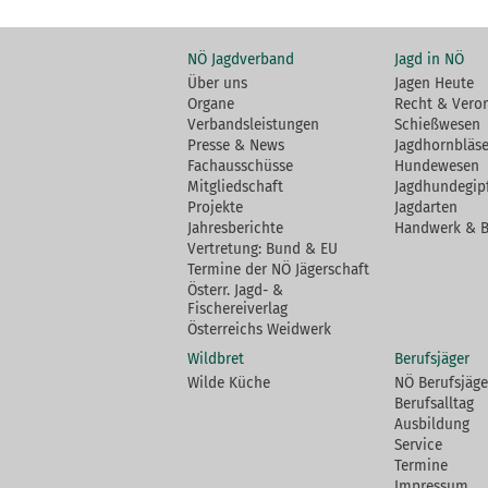
NÖ Jagdverband
Jagd in NÖ
Über uns
Jagen Heute
Organe
Recht & Vero
Verbandsleistungen
Schießwesen
Presse & News
Jagdhornbläse
Fachausschüsse
Hundewesen
Mitgliedschaft
Jagdhundegip
Projekte
Jagdarten
Jahresberichte
Handwerk & 
Vertretung: Bund & EU
Termine der NÖ Jägerschaft
Österr. Jagd- &
Fischereiverlag
Österreichs Weidwerk
Wildbret
Berufsjäger
Wilde Küche
NÖ Berufsjäge
Berufsalltag
Ausbildung
Service
Termine
Impressum