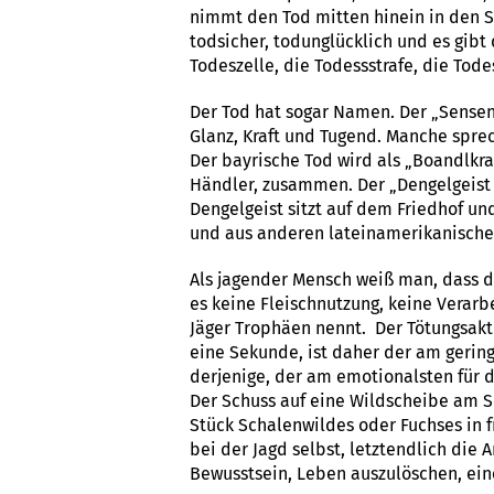
nimmt den Tod mitten hinein in den Sp
todsicher, todunglücklich und es gib
Todeszelle, die Todessstrafe, die Tod
Der Tod hat sogar Namen. Der „Sense
Glanz, Kraft und Tugend. Manche spre
Der bayrische Tod wird als „Boandlkr
Händler, zusammen. Der „Dengelgeist 
Dengelgeist sitzt auf dem Friedhof u
und aus anderen lateinamerikanische
Als jagender Mensch weiß man, dass da
es keine Fleischnutzung, keine Verarb
Jäger Trophäen nennt. Der Tötungsakt 
eine Sekunde, ist daher der am geri
derjenige, der am emotionalsten für de
Der Schuss auf eine Wildscheibe am Sc
Stück Schalenwildes oder Fuchses in f
bei der Jagd selbst, letztendlich die
Bewusstsein, Leben auszulöschen, ein