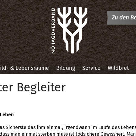
ild- & Lebensräume
Bildung
Service
Wildbret
ter Begleiter
 Leben
as Sicherste das ihm einmal, irgendwann im Laufe des Lebens
 dass man einmal sterben muss ist todsichere Gewissheit. M