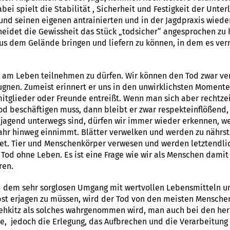
ei spielt die Stabilität , Sicherheit und Festigkeit der Unte
und seinen eigenen antrainierten und in der Jagdpraxis wiede
cheidet die Gewissheit das Stück „todsicher“ angesprochen zu
s dem Gelände bringen und liefern zu können, in dem es ver
t am Leben teilnehmen zu dürfen. Wir können den Tod zwar ver
ugnen. Zumeist erinnert er uns in den unwirklichsten Momente
itglieder oder Freunde entreißt. Wenn man sich aber rechtzei
od beschäftigen muss, dann bleibt er zwar respekteinflößend, 
 jagend unterwegs sind, dürfen wir immer wieder erkennen, we
Jahr hinweg einnimmt. Blätter verwelken und werden zu nähr
et. Tier und Menschenkörper verwesen und werden letztendlic
Tod ohne Leben. Es ist eine Frage wie wir als Menschen dami
ren.
nd dem sehr sorglosen Umgang mit wertvollen Lebensmitteln 
lbst erjagen zu müssen, wird der Tod von den meisten Mensch
Rehkitz als solches wahrgenommen wird, man auch bei den he
e, jedoch die Erlegung, das Aufbrechen und die Verarbeitun