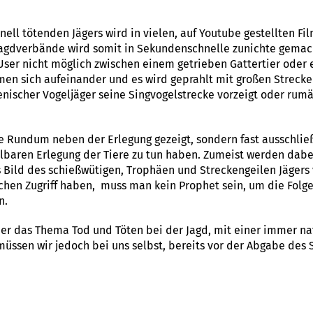
ll tötenden Jägers wird in vielen, auf Youtube gestellten Film
 Jagdverbände wird somit in Sekundenschnelle zunichte gemac
ser nicht möglich zwischen einem getrieben Gattertier oder e
men sich aufeinander und es wird geprahlt mit großen Streck
lienischer Vogeljäger seine Singvogelstrecke vorzeigt oder ru
e Rundum neben der Erlegung gezeigt, sondern fast ausschließ
lbaren Erlegung der Tiere zu tun haben. Zumeist werden dabe
 Bild des schießwütigen, Trophäen und Streckengeilen Jägers
hen Zugriff haben, muss man kein Prophet sein, um die Folge
en.
e er das Thema Tod und Töten bei der Jagd, mit einer immer n
müssen wir jedoch bei uns selbst, bereits vor der Abgabe de