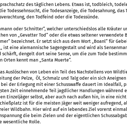
rachschatz des täglichen Lebens. Etwas ist, todbleich, todele
t die Todessehnsucht, die Todesanzeige, die Todesahnung, das
esverachtung, den Todfeind oder die Todessünde.
nmann oder Schnitter“, welcher unterschiedslos alle Kräuter
chen von „Gevatter Tod“ oder die etwas seltener verwendete 
amer“ bezeichnet. Er setzt sich aus dem Wort „Boanl“ für Ge
„ ist eine alemannische Sagengestalt und wird als Sensenmann
nd schärft, dengelt dort seine Sense, um die zum Tode besti
n Orten kennt man „Santa Muerte“.
s Auslöschen von Leben ein Teil des Nachstellens von Wildtie
eitung der Pelze, Öl, Schmalz und Talg oder ein sich Aneignen
bei der Erlegung mit einer Schusswaffe dauert im Idealfall, p
ngsten Zeit einnehmende Teil jagdlicher Handlungen während 
n Einzeljäger selbst, aber auch nach außen hin, in eine nicht 
hießplatz ist für die meisten Jäger weit weniger aufregend, a
reier Wildbahn. Hier wird auf ein lebendes Ziel vorerst einma
 Anspannung die beim Zielen und der eigentlichen Schussabgab
e wesentliche Rolle.