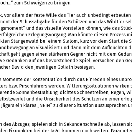
 doch…“ zum Schweigen zu bringen!
, vor allem der feste Wille das Tier auch unbedingt erbeuten
ent der Schussabgabe für den Schützen und das Wildtier selbs
ungsmoment“ und das visuelle Vorstellen können, wie das Stüc
rfolgreichen Erlegungsvorgang. Man könnte diesen Prozess mi
ckten Stangenwald bei einem Slalom, kurz vor dem Start die S
andbewegung an visualisiert und dann mit dem Aufleuchten d
haft geht gegen einen stärkeren Gegner nicht mit dem Gedanke
ive Gedanken auf das bevorstehende Spiel, versuchen den Geg
ncher David den jeweiligen Goliath besiegen.
e Momente der Konzentration durch das Einreden eines unpro
rs bzw. Pirschführers werden. Witterungssituationen wirken s
tierende Sonnenbestrahlung, dichtes Schneetreiben, Regen, W
lbstzweifel und die Unsicherheit des Schützen an einer erfol
Jägers ein klares „NEIN“ zu dieser Situation auszusprechen u
 des Abzuges, spielen sich in Sekundenschnelle ab, lassen sic
alen Fixpunkten bei der Jagd, kommen noch weitere Parameter