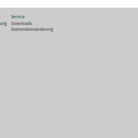
Service
fung
Downloads
Stammdatenänderung