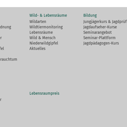
Wild- & Lebensräume
Bildung
Wildarten
Jungjägerkurs & Jagdprü
rdnung
Wildtiermonitoring
Jagdaufseher-Kurse
Lebensräume
Seminarangebot
r
Wild & Mensch
Seminar-Plattform
Niederwildgipfel
Jagdpädagogen-Kurs
fel
Aktuelles
Brauchtum
Lebensraumpreis
r