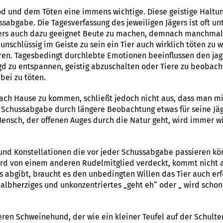
Tod und dem Töten eine immens wichtige. Diese geistige Haltu
bgabe. Die Tagesverfassung des jeweiligen Jägers ist oft unte
ers auch dazu geeignet Beute zu machen, demnach manchmal t
unschlüssig im Geiste zu sein ein Tier auch wirklich töten zu 
eren. Tagesbedingt durchlebte Emotionen beeinflussen den ja
agd zu entspannen, geistig abzuschalten oder Tiere zu beobach
bei zu töten.
ach Hause zu kommen, schließt jedoch nicht aus, dass man m
Schussabgabe durch längere Beobachtung etwas für seine Jäg
 Mensch, der offenen Auges durch die Natur geht, wird immer 
und Konstellationen die vor jeder Schussabgabe passieren könn
 wird von einem anderen Rudelmitglied verdeckt, kommt nicht
abgibt, braucht es den unbedingten Willen das Tier auch erf
halbherziges und unkonzentriertes „geht eh“ oder „ wird scho
n Schweinehund, der wie ein kleiner Teufel auf der Schulter s