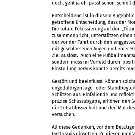
doch, geht ja eh, passt schon, schieß
Entscheidend ist in diesem Augenblick
getroffene Entscheidung, dass der Mom
Die totale Fokussierung auf den „Töt
zusammenbricht, unterstützen einen e
der vor der Fahrt durch den enggeste
mit geschlossenen Augen und einer H
Ziel auslöst. Auch eine Fußballmannsc
sondern muss im Vorfeld durch posit
Einstellung heraus konnte bereits ma
Gestört und beeinflusst können solch
ungeduldigen Jagd- oder Standbegleite
Schützen aus. Einfallende und reflek
präzise Schussabgabe, erhöhen den Se
die Entschlossenheit und den Mut des 
versuchen.
All diese Gedanken, vor dem Betätigen
Jagdpraxis einsetzen. Zu diesen ment