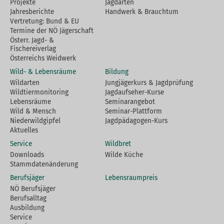
Projekte
Jagdarten
Jahresberichte
Handwerk & Brauchtum
Vertretung: Bund & EU
Termine der NÖ Jägerschaft
Österr. Jagd- &
Fischereiverlag
Österreichs Weidwerk
Wild- & Lebensräume
Bildung
Wildarten
Jungjägerkurs & Jagdprüfung
Wildtiermonitoring
Jagdaufseher-Kurse
Lebensräume
Seminarangebot
Wild & Mensch
Seminar-Plattform
Niederwildgipfel
Jagdpädagogen-Kurs
Aktuelles
Service
Wildbret
Downloads
Wilde Küche
Stammdatenänderung
Berufsjäger
Lebensraumpreis
NÖ Berufsjäger
Berufsalltag
Ausbildung
Service